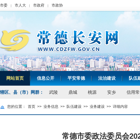
市委
市人大
市政府
市政协
|
|
|
网站首页
信息公开
平安常德
法治建设
队伍
|
|
|
|
辖区、县（市）网群：
武陵
鼎城
桃源
安乡
信用常
您的位置：
首页
>>
业务信息
>>
队伍建设
>>
业务建设
>>
详细内容
常德市委政法委员会20