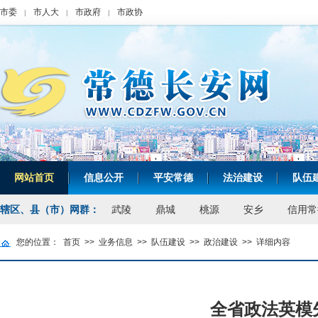
市委
市人大
市政府
市政协
|
|
|
网站首页
信息公开
平安常德
法治建设
队伍
|
|
|
|
辖区、县（市）网群：
武陵
鼎城
桃源
安乡
信用常
您的位置：
首页
>>
业务信息
>>
队伍建设
>>
政治建设
>>
详细内容
全省政法英模