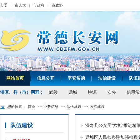
市委
市人大
市政府
市政协
|
|
|
网站首页
信息公开
平安常德
法治建设
队伍
|
|
|
|
辖区、县（市）网群：
武陵
鼎城
桃源
安乡
信用常
您的位置：
首页
>>
业务信息
>>
队伍建设
>>
政治建设
队伍建设
汉寿县公安局“六抓”推进精
鼎城区人民检察院加强检察