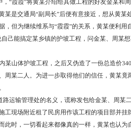
中，“霞霞”将黄某介绍给其做工程的好友金某和
黄某是交通局“副局长”后便有意接近，想从黄某
据，但为继续维系与“霞霞”的关系，黄某便利用自
说自己能搞定某乡镇的护坡工程，问金某、周某
内某山体护坡工程，之后又伪造了一份总造价34
、周某二人。为进一步取得他们的信任，黄某竟两
。
道路运输管理处的名义，谎称发包给金某、周某
施工现场附近租了民房用作该工程的项目部并挂
而此时，一切看起来都像真的一样，黄某也认为