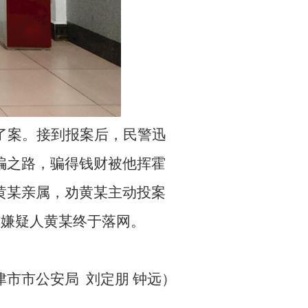
了案。接到报案后，民警迅
骗之路，骗得钱财被他挥霍
黄某亲属，劝黄某主动投案
罪嫌疑人黄某终于落网。
。
津市市公安局 刘定朋 钟远）