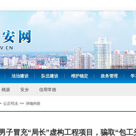
法治建设
队伍建设
维护稳定
政务管理
学
|
|
|
|
|
桃源
安乡
信用常德
>
公正司法
>>
详细内容
男子冒充“局长”虚构工程项目，骗取“包工头