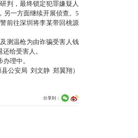
析研判，最终锁定犯罪嫌疑人
，另一方面继续开展侦查。5
民警前往深圳将李某带回桃源
罩及测温枪为由诈骗受害人钱
退还给受害人。
步办理中。
源县公安局 刘文静 郑翼翔）
分享到：