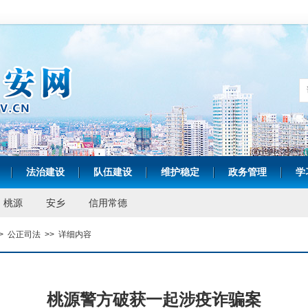
法治建设
队伍建设
维护稳定
政务管理
学
|
|
|
|
|
桃源
安乡
信用常德
>
公正司法
>>
详细内容
桃源警方破获一起涉疫诈骗案