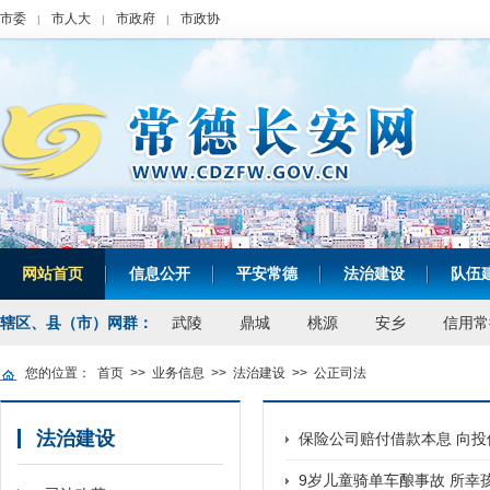
市委
市人大
市政府
市政协
|
|
|
网站首页
信息公开
平安常德
法治建设
队伍
|
|
|
|
辖区、县（市）网群：
武陵
鼎城
桃源
安乡
信用常
您的位置：
首页
>>
业务信息
>>
法治建设
>>
公正司法
法治建设
保险公司赔付借款本息 向
9岁儿童骑单车酿事故 所幸