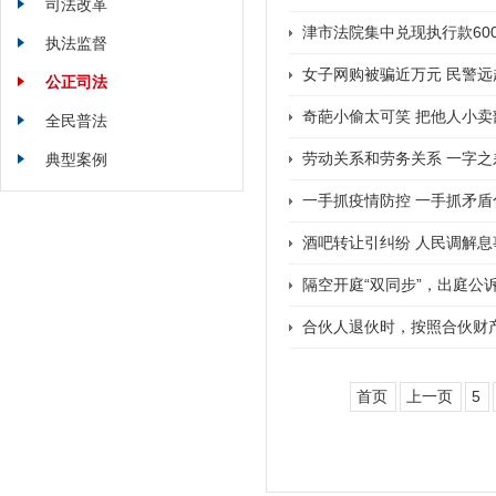
司法改革
津市法院集中兑现执行款60
执法监督
女子网购被骗近万元 民警
公正司法
奇葩小偷太可笑 把他人小
全民普法
劳动关系和劳务关系 一字之
典型案例
一手抓疫情防控 一手抓矛
酒吧转让引纠纷 人民调解息
隔空开庭“双同步”，出庭公诉
合伙人退伙时，按照合伙财
首页
上一页
5