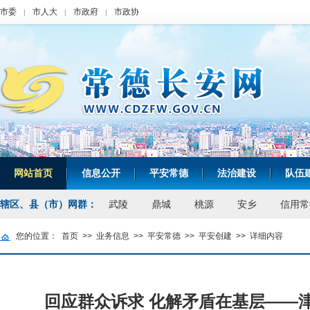
市委
市人大
市政府
市政协
|
|
|
网站首页
信息公开
平安常德
法治建设
队伍
|
|
|
|
辖区、县（市）网群：
武陵
鼎城
桃源
安乡
信用常
您的位置：
首页
>>
业务信息
>>
平安常德
>>
平安创建
>>
详细内容
回应群众诉求 化解矛盾在基层——