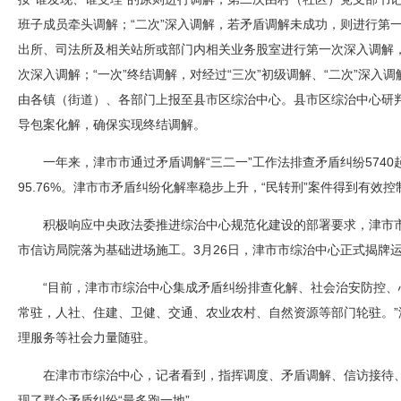
班子成员牵头调解；“二次”深入调解，若矛盾调解未成功，则进行第
出所、司法所及相关站所或部门内相关业务股室进行第一次深入调解
次深入调解；“一次”终结调解，对经过“三次”初级调解、“二次”深
由各镇（街道）、各部门上报至县市区综治中心。县市区综治中心研
导包案化解，确保实现终结调解。
一年来，津市市通过矛盾调解“三二一”工作法排查矛盾纠纷5740起
95.76%。津市市矛盾纠纷化解率稳步上升，“民转刑”案件得到有效
积极响应中央政法委推进综治中心规范化建设的部署要求，津市市综
市信访局院落为基础进场施工。3月26日，津市市综治中心正式揭牌
“目前，津市市综治中心集成矛盾纠纷排查化解、社会治安防控
常驻，人社、住建、卫健、交通、农业农村、自然资源等部门轮驻。
理服务等社会力量随驻。
在津市市综治中心，记者看到，指挥调度、矛盾调解、信访接待
现了群众矛盾纠纷“最多跑一地”。