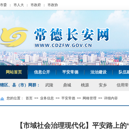
市委
市人大
市政府
市政协
|
|
|
网站首页
信息公开
平安常德
法治建设
队伍
|
|
|
|
辖区、县（市）网群：
武陵
鼎城
桃源
安乡
信用常
您的位置：
首页
>>
业务信息
>>
平安常德
>>
网格管理
>>
详细内容
【市域社会治理现代化】平安路上的