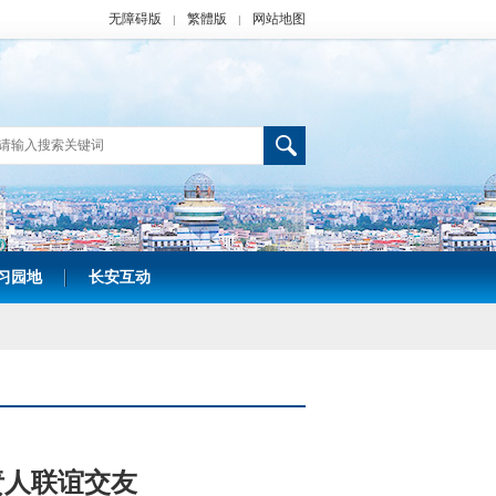
无障碍版
繁體版
网站地图
|
|
习园地
长安互动
|
责人联谊交友