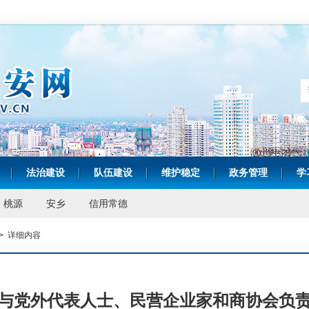
法治建设
队伍建设
维护稳定
政务管理
学
|
|
|
|
|
桃源
安乡
信用常德
>
详细内容
与党外代表人士、民营企业家和商协会负