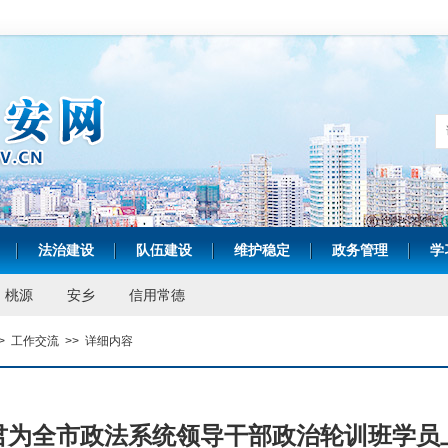
法治建设
队伍建设
维护稳定
政务管理
学
|
|
|
|
|
桃源
安乡
信用常德
>
工作交流
>>
详细内容
君为全市政法系统领导干部政治轮训班学员