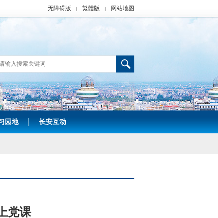
无障碍版
繁體版
网站地图
|
|
习园地
长安互动
|
上党课