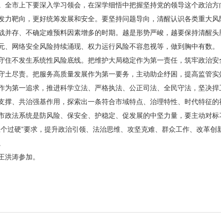
。全市上下要深入学习领会，在深学细悟中把握坚持党的领导这个政治方
发力靶向，更好统筹发展和安全。要坚持问题导向，清醒认识各类重大风
战并存、不确定难预料因素增多的时期。越是形势严峻，越要保持清醒头
元、网络安全风险持续涌现、权力运行风险不容忽视等，做到胸中有数。
守住不发生系统性风险底线。把维护大局稳定作为第一责任，筑牢政治安
守土尽责。把服务高质量发展作为第一要务，主动助企纾困，提高监管实
作为第一追求，推进科学立法、严格执法、公正司法、全民守法，坚决捍
支撑、共治强基作用，探索出一条符合市域特点、治理特性、时代特征的
市政法系统是防风险、保安全、护稳定、促发展的中坚力量，要主动对标
五个过硬”要求，提升政治引领、法治思维、攻坚克难、群众工作、改革创
。
王洪涛参加。