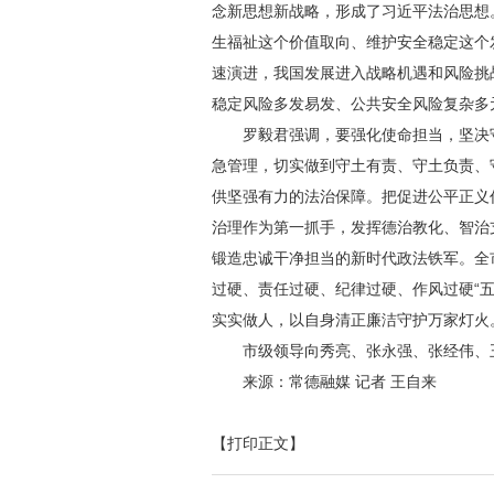
念新思想新战略，形成了习近平法治思想
生福祉这个价值取向、维护安全稳定这个
速演进，我国发展进入战略机遇和风险挑
稳定风险多发易发、公共安全风险复杂多
罗毅君强调，要强化使命担当，坚决
急管理，切实做到守土有责、守土负责、
供坚强有力的法治保障。把促进公平正义
治理作为第一抓手，发挥德治教化、智治
锻造忠诚干净担当的新时代政法铁军。全
过硬、责任过硬、纪律过硬、作风过硬“
实实做人，以自身清正廉洁守护万家灯火
市级领导向秀亮、张永强、张经伟、
来源：常德融媒 记者 王自来
【打印正文】