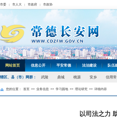
市委
市人大
市政府
市政协
|
|
|
网站首页
信息公开
平安常德
法治建设
队伍
|
|
|
|
辖区、县（市）网群：
武陵
鼎城
桃源
安乡
信用常
您的位置：
首页
>>
业务信息
>>
学习园地
>>
理论研究
>>
详细内容
以司法之力 