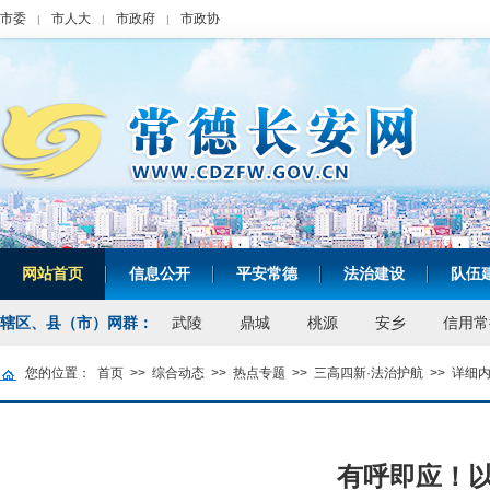
市委
市人大
市政府
市政协
|
|
|
网站首页
信息公开
平安常德
法治建设
队伍
|
|
|
|
辖区、县（市）网群：
武陵
鼎城
桃源
安乡
信用常
您的位置：
首页
>>
综合动态
>>
热点专题
>>
三高四新·法治护航
>>
详细
有呼即应！