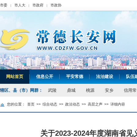
市委
市人大
市政府
市政协
|
|
|
网站首页
信息公开
平安常德
法治建设
队伍
|
|
|
|
辖区、县（市）网群：
武陵
鼎城
桃源
安乡
信用常
您的位置：
首页
>>
综合动态
>>
政法动态
>>
高层之声
>>
详细内容
关于2023-2024年度湖南