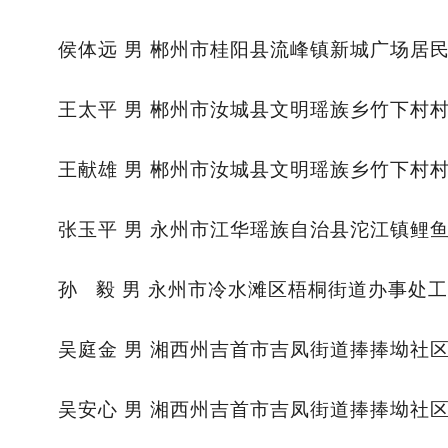
侯体远 男 郴州市桂阳县流峰镇新城广场居
王太平 男 郴州市汝城县文明瑶族乡竹下村
王献雄 男 郴州市汝城县文明瑶族乡竹下村
张玉平 男 永州市江华瑶族自治县沱江镇鲤
孙 毅 男 永州市冷水滩区梧桐街道办事处
吴庭金 男 湘西州吉首市吉凤街道捧捧坳社
吴安心 男 湘西州吉首市吉凤街道捧捧坳社