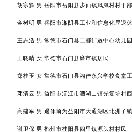
胡宗辉 男 岳阳市岳阳县步仙镇凤凰村村干
金树明 男 岳阳市湘阴县工业和信息化局退
王志浩 男 常德市石门县二都街道中心幼儿
王晓晴 女 常德市石门县磨市镇居民
郑桂玉 女 常德市石门县湘佳永兴学校食堂
邓清云 男 益阳市沅江市泗湖山镇光复垸村
高建军 男 退休前为益阳市大通湖区北洲子
谢卫保 男 郴州市桂阳县四里镇源头村村民