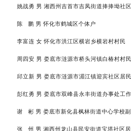
姚战勇 男 湘西州吉首市吉凤街道捧捧坳社
陈 鹏 男 怀化市鹤城区个体户
李富连 女 怀化市洪江区横岩乡横岩村村民
周四安 男 娄底市涟源市桥头河镇白椿村村
邱立新 男 娄底市涟源市湄江镇迎宾社区居
彭红勇 男 娄底市双峰县永丰街道办事处工
谢 彬 男 娄底市新化县枫林街道中心学校
张 州 男 湘西州龙山县民安街道宝塔社区