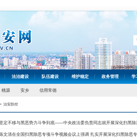
法治建设
队伍建设
维护稳定
政务管理
学
|
|
|
|
|
桃源
安乡
信用常德
>
治安防控
坚定不移与黑恶势力斗争到底——中央政法委负责同志就开展深化扫黑除
陈文清在全国扫黑除恶专项斗争视频会议上强调 扎实开展深化扫黑除恶专