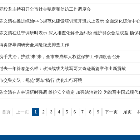
罗毅君主持召开全市社会稳定和信访工作调度会
陈文清在推进综治中心规范化建设培训班开班式上表示 全面深化综治中心
陈文清在辽宁调研时表示 深入排查化解矛盾纠纷 维护群众合法权益 确保
傅勇督导调研安全风险隐患排查工作
携手共治，护航“未”来，全市未成年人权益保护工作调度会召开
过去一年答卷怎么样：政法战线为续写两大奇迹新篇章作出新贡献
市交警支队：规范“两车”骑行 优化出行环境
陈文清在吉林调研时强调 维护安全稳定 加强法治建设 为谱写中国式现
首页
上一页
1
2
3
4
5
6
7
8
9
下一页
尾页