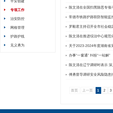
平安创建
陈文清在全国扫黑除恶专项
专项工作
常德市铁路护路联防智能监
治安防控
罗毅君主持召开全市社会稳
网格管理
陈文清在推进综治中心规范
护路护线
见义勇为
关于2023-2024年度湖
办事“一窗通” 纠纷“一站解”
陈文清在辽宁调研时表示 深
傅勇督导调研安全风险隐患
首页
上一页
1
2
3