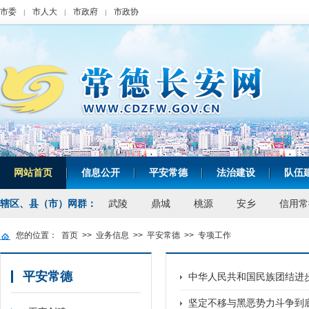
市委
市人大
市政府
市政协
|
|
|
网站首页
信息公开
平安常德
法治建设
队伍
|
|
|
|
辖区、县（市）网群：
武陵
鼎城
桃源
安乡
信用常
您的位置：
首页
>>
业务信息
>>
平安常德
>>
专项工作
平安常德
中华人民共和国民族团结进
坚定不移与黑恶势力斗争到