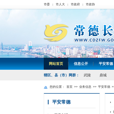
市委
市人大
市政府
市政协
|
|
|
网站首页
信息公开
平安常德
|
|
辖区、县（市）网群：
武陵
鼎城
您的位置：
首页
>>
业务信息
>>
平安常德
>
平安常德