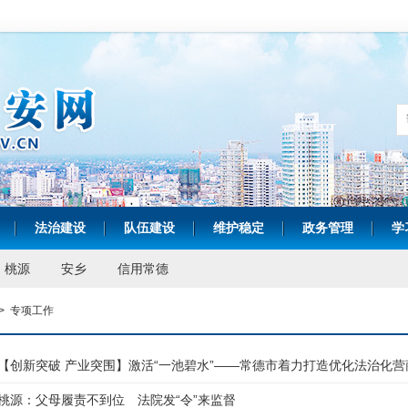
法治建设
队伍建设
维护稳定
政务管理
学
|
|
|
|
|
桃源
安乡
信用常德
>
专项工作
【创新突破 产业突围】激活“一池碧水”——常德市着力打造优化法治化
桃源：父母履责不到位 法院发“令”来监督