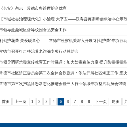
《长安》杂志：常德市多维度护企优商
【市域社会治理现代化】小治理 大平安——汉寿县蒋家嘴镇综治中心示
市领导赴鼎城区督导校园食品安全工作
利剑护花蕾 关爱暖童心 ——常德市检察机关深入开展“利剑护蕾”专项行
常德市召开打击整治养老诈骗专项行动总结会
市领导调研禁毒宣传教育工作时强调：加大禁毒宣传力度 提升防毒拒毒
常德市社区矫正委员会第二次全体会议强调：依法开展社区矫正工作 坚
常德市第三次扫黑除恶常态化推进会暨三大行业领域专项整治动员会强调
首页
上一页
1
2
3
4
5
6
7
8
9
下一页
尾页