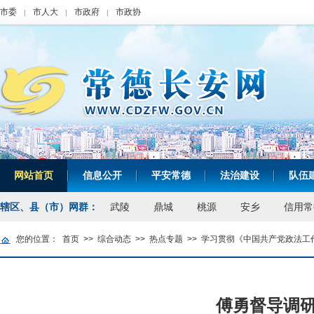
市委
市人大
市政府
市政协
|
|
|
网站首页
信息公开
平安常德
法治建设
队伍
|
|
|
|
辖区、县（市）网群：
武陵
鼎城
桃源
安乡
信用常
您的位置：
首页
>>
综合动态
>>
热点专题
>>
学习贯彻《中国共产党政法工
傅勇督导调