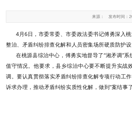
来源：
发布时间：2026
4月6日，市委常委、市委政法委书记傅勇深入
整治
、矛盾纠纷
排查
化解和人员密集场所
硬质防护设
在桃源县综治中心
，
傅勇
实地督导了“湘矛调”系
值守情况。
他
要求
，
县乡综治中心
要
不断提升
实战
调。要认真贯彻落实
矛盾纠纷排查化解
专项行动工作
诉求办理，
推动矛盾纠纷实质性化解，做到“案结事了