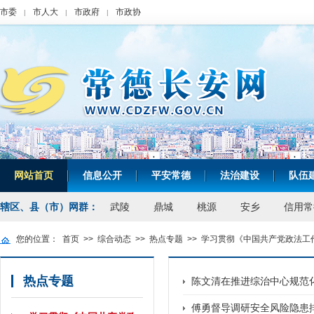
市委
市人大
市政府
市政协
|
|
|
网站首页
信息公开
平安常德
法治建设
队伍
|
|
|
|
辖区、县（市）网群：
武陵
鼎城
桃源
安乡
信用常
您的位置：
首页
>>
综合动态
>>
热点专题
>>
学习贯彻《中国共产党政法工
热点专题
陈文清在推进综治中心规范
傅勇督导调研安全风险隐患