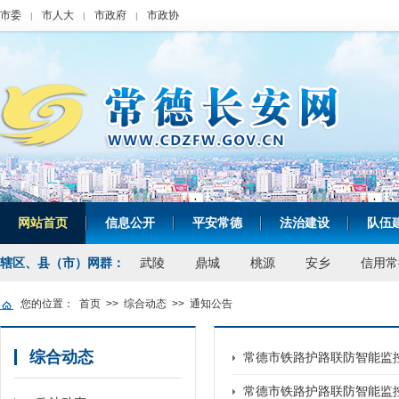
市委
市人大
市政府
市政协
|
|
|
网站首页
信息公开
平安常德
法治建设
队伍
|
|
|
|
辖区、县（市）网群：
武陵
鼎城
桃源
安乡
信用常
您的位置：
首页
>>
综合动态
>>
通知公告
综合动态
常德市铁路护路联防智能监
常德市铁路护路联防智能监